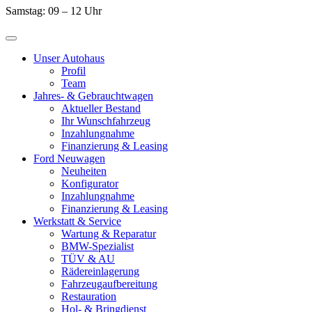
Samstag:
09 – 12 Uhr
Unser Autohaus
Profil
Team
Jahres- & Gebrauchtwagen
Aktueller Bestand
Ihr Wunschfahrzeug
Inzahlungnahme
Finanzierung & Leasing
Ford Neuwagen
Neuheiten
Konfigurator
Inzahlungnahme
Finanzierung & Leasing
Werkstatt & Service
Wartung & Reparatur
BMW-Spezialist
TÜV & AU
Rädereinlagerung
Fahrzeugaufbereitung
Restauration
Hol- & Bringdienst