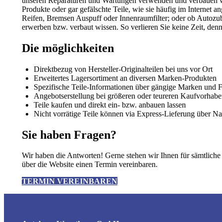
unseren Reparaturen und Wartungen verwenden und verbauen wir 
Produkte oder gar gefälschte Teile, wie sie häufig im Internet
Reifen, Bremsen Auspuff oder Innenraumfilter; oder ob Autozub
erwerben bzw. verbaut wissen. So verlieren Sie keine Zeit, denn
Die möglichkeiten
Direktbezug von Hersteller-Originalteilen bei uns vor Ort
Erweitertes Lagersortiment an diversen Marken-Produkten
Spezifische Teile-Informationen über gängige Marken und 
Angebotserstellung bei größeren oder teureren Kaufvorhab
Teile kaufen und direkt ein- bzw. anbauen lassen
Nicht vorrätige Teile können via Express-Lieferung über Na
Sie haben Fragen?
Wir haben die Antworten! Gerne stehen wir Ihnen für sämtliche 
über die Website einen Termin vereinbaren.
TERMIN VEREINBAREN