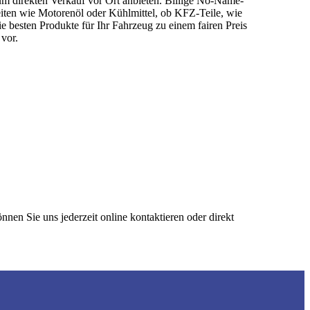
um direkten Verkauf vor Ort anbieten. Billige No-Name-
keiten wie Motorenöl oder Kühlmittel, ob KFZ-Teile, wie
 besten Produkte für Ihr Fahrzeug zu einem fairen Preis
 vor.
nen Sie uns jederzeit online kontaktieren oder direkt