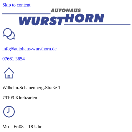
Skip to content
Autohaus Wursthorn
Ihr Werkstatt mit Neu- & Gebrauchtwagen in Kirchzarten
info@autohaus-wursthorn.de
07661 3654
Wilhelm-Schauenberg-Straße 1
79199 Kirchzarten
Mo – Fr:
08 – 18 Uhr